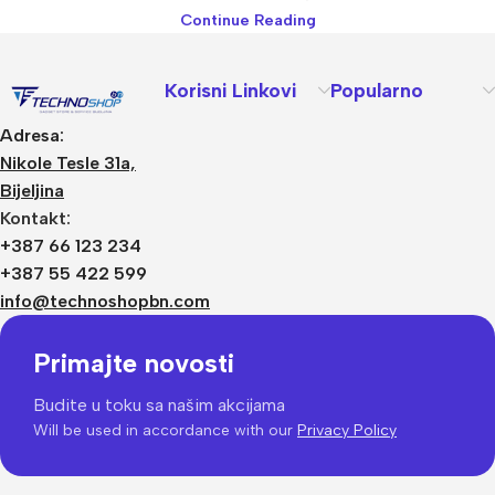
Continue Reading
Korisni Linkovi
Popularno
Adresa:
Nikole Tesle 31a,
Bijeljina
Kontakt:
+387 66 123 234
+387 55 422 599
info@technoshopbn.com
Primajte novosti
Budite u toku sa našim akcijama
Will be used in accordance with our
Privacy Policy