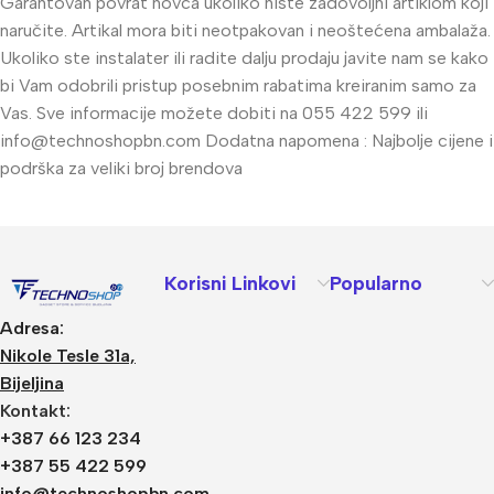
Garantovan povrat novca ukoliko niste zadovoljni artiklom koji
naručite. Artikal mora biti neotpakovan i neoštećena ambalaža.
Ukoliko ste instalater ili radite dalju prodaju javite nam se kako
bi Vam odobrili pristup posebnim rabatima kreiranim samo za
Vas. Sve informacije možete dobiti na 055 422 599 ili
info@technoshopbn.com
Dodatna napomena : Najbolje cijene i
podrška za veliki broj brendova
Korisni Linkovi
Popularno
Adresa:
Nikole Tesle 31a,
Bijeljina
Kontakt:
+387 66 123 234
+387 55 422 599
info@technoshopbn.com