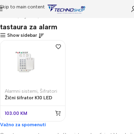
Skip to main content
Početna
Trgovina
Proizvodi označeni “tastaura za alarm”
tastaura za alarm
Show sidebar
Alarmni sistemi
,
Šifratori
Žični šifrator K10 LED
103.00
KM
Važno za spomenuti