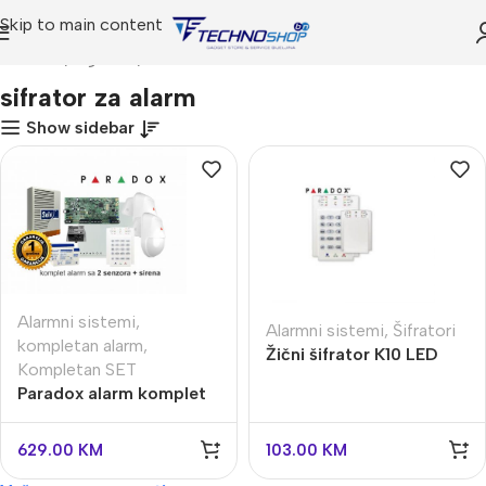
Skip to main content
Početna
Trgovina
Proizvodi označeni “sifrator za alarm”
sifrator za alarm
Show sidebar
Alarmni sistemi
,
Alarmni sistemi
,
Šifratori
kompletan alarm
,
Žični šifrator K10 LED
Kompletan SET
Paradox alarm komplet
sa 2 senzora i sirenom
SP5500+
629.00
KM
103.00
KM