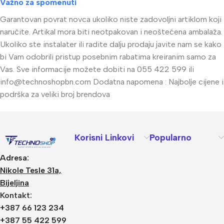
Važno za spomenuti
Garantovan povrat novca ukoliko niste zadovoljni artiklom koji
naručite. Artikal mora biti neotpakovan i neoštećena ambalaža.
Ukoliko ste instalater ili radite dalju prodaju javite nam se kako
bi Vam odobrili pristup posebnim rabatima kreiranim samo za
Vas. Sve informacije možete dobiti na 055 422 599 ili
info@technoshopbn.com
Dodatna napomena : Najbolje cijene i
podrška za veliki broj brendova
Korisni Linkovi
Popularno
Adresa:
Nikole Tesle 31a,
Bijeljina
Kontakt:
+387 66 123 234
+387 55 422 599