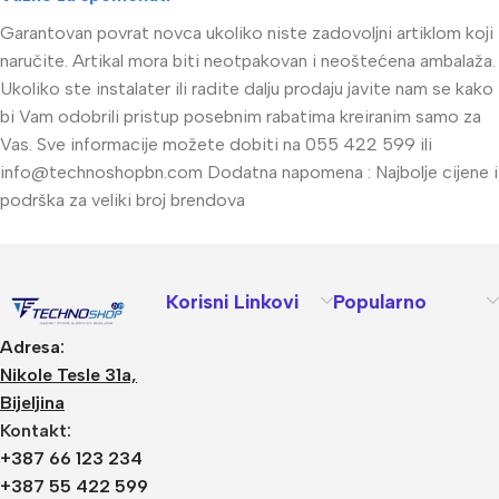
Garantovan povrat novca ukoliko niste zadovoljni artiklom koji
naručite. Artikal mora biti neotpakovan i neoštećena ambalaža.
Ukoliko ste instalater ili radite dalju prodaju javite nam se kako
bi Vam odobrili pristup posebnim rabatima kreiranim samo za
Vas. Sve informacije možete dobiti na 055 422 599 ili
info@technoshopbn.com
Dodatna napomena : Najbolje cijene i
podrška za veliki broj brendova
Korisni Linkovi
Popularno
Adresa:
Nikole Tesle 31a,
Bijeljina
Kontakt:
+387 66 123 234
+387 55 422 599