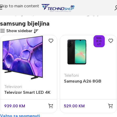
Skip to main content
Početna
Trgovina
Proizvodi označeni “samsung bijeljina”
samsung bijeljina
Show sidebar
SOL
D O
UT
Telefoni
Samsung A26 8GB
Televizori
256GB Black
Televizor Smart LED 4K
UHD 65″ Samsung
UE50U8072F
939.00
KM
529.00
KM
Važno za spomenuti