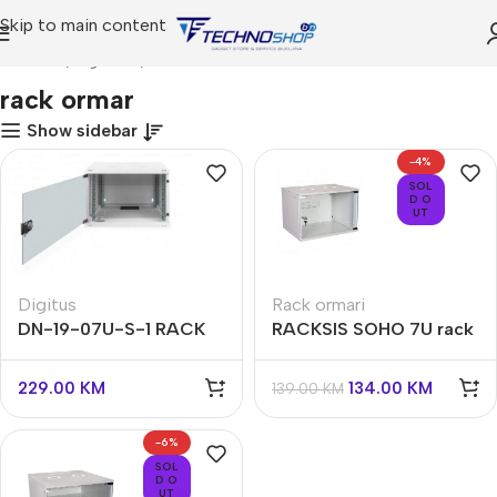
Skip to main content
Početna
Trgovina
Proizvodi označeni “rack ormar”
rack ormar
Show sidebar
-4%
SOL
D O
UT
Digitus
Rack ormari
DN-19-07U-S-1 RACK
RACKSIS SOHO 7U rack
ormar 7U zidni ormar
ormar crni,
520x400x360mm
229.00
KM
134.00
KM
139.00
KM
-6%
SOL
D O
UT