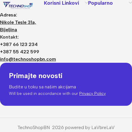
Korisni Linkovi
Popularno
Adresa:
Nikole Tesle 31a,
Bijeljina
Kontakt:
+387 66 123 234
+387 55 422 599
info@technoshopbn.com
Primajte novosti
Budite u toku sa našim akcijama
Will be used in accordance with our
Privacy Policy
TechnoShopBN 2026 powered by LaVbreLaV