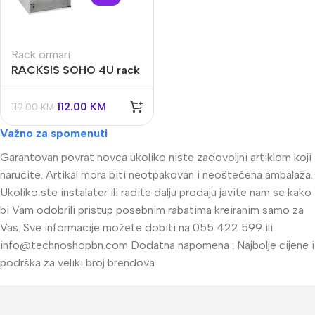
Rack ormari
RACKSIS SOHO 4U rack
ormar crni,
520x400x230mm
112.00
KM
119.00
KM
Važno za spomenuti
Garantovan povrat novca ukoliko niste zadovoljni artiklom koji
naručite. Artikal mora biti neotpakovan i neoštećena ambalaža.
Ukoliko ste instalater ili radite dalju prodaju javite nam se kako
bi Vam odobrili pristup posebnim rabatima kreiranim samo za
Vas. Sve informacije možete dobiti na 055 422 599 ili
info@technoshopbn.com
Dodatna napomena : Najbolje cijene i
podrška za veliki broj brendova