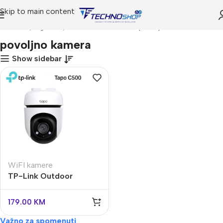
Skip to main content
Početna
Trgovina
Proizvodi označeni “povoljno kamera”
povoljno kamera
Show sidebar
WiFI kamere
TP-Link Outdoor
Pan/Tilt Wi-Fi Camera
Tapo C500
179.00
KM
Važno za spomenuti