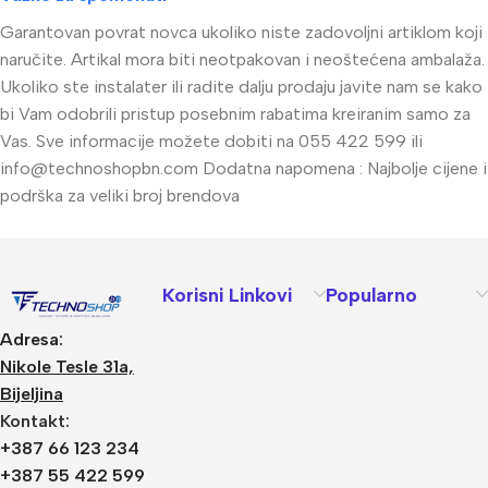
Garantovan povrat novca ukoliko niste zadovoljni artiklom koji
naručite. Artikal mora biti neotpakovan i neoštećena ambalaža.
Ukoliko ste instalater ili radite dalju prodaju javite nam se kako
bi Vam odobrili pristup posebnim rabatima kreiranim samo za
Vas. Sve informacije možete dobiti na 055 422 599 ili
info@technoshopbn.com
Dodatna napomena : Najbolje cijene i
podrška za veliki broj brendova
Korisni Linkovi
Popularno
Adresa:
Nikole Tesle 31a,
Bijeljina
Kontakt:
+387 66 123 234
+387 55 422 599