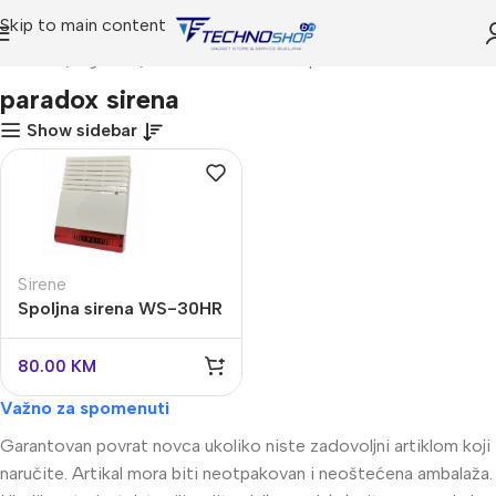
Skip to main content
Početna
Trgovina
Proizvodi označeni “paradox sirena”
paradox sirena
Show sidebar
Sirene
Spoljna sirena WS-30HR
80.00
KM
Važno za spomenuti
Garantovan povrat novca ukoliko niste zadovoljni artiklom koji
naručite. Artikal mora biti neotpakovan i neoštećena ambalaža.