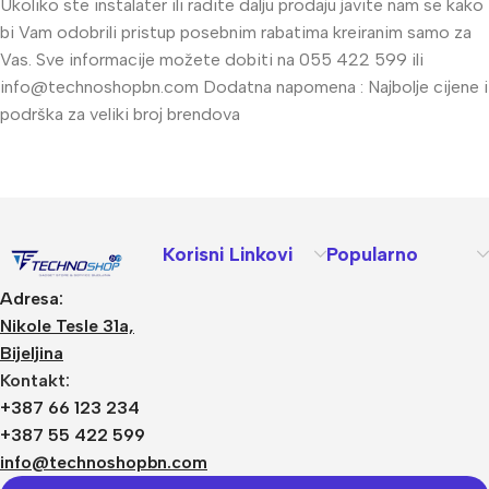
Ukoliko ste instalater ili radite dalju prodaju javite nam se kako
bi Vam odobrili pristup posebnim rabatima kreiranim samo za
Vas. Sve informacije možete dobiti na 055 422 599 ili
info@technoshopbn.com
Dodatna napomena : Najbolje cijene i
podrška za veliki broj brendova
Korisni Linkovi
Popularno
Adresa:
Nikole Tesle 31a,
Bijeljina
Kontakt:
+387 66 123 234
+387 55 422 599
info@technoshopbn.com