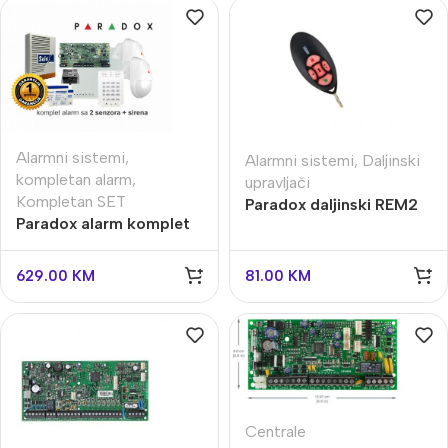
Alarmni sistemi
,
Alarmni sistemi
,
Daljinski
kompletan alarm
,
upravljači
Kompletan SET
Paradox daljinski REM2
Paradox alarm komplet
sa 2 senzora i sirenom
SP5500+
629.00
KM
81.00
KM
Centrale