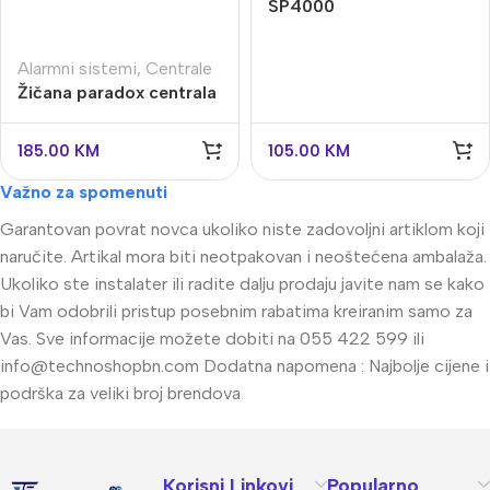
SP4000
Alarmni sistemi
,
Centrale
Žičana paradox centrala
sp6000
185.00
KM
105.00
KM
Važno za spomenuti
Garantovan povrat novca ukoliko niste zadovoljni artiklom koji
naručite. Artikal mora biti neotpakovan i neoštećena ambalaža.
Ukoliko ste instalater ili radite dalju prodaju javite nam se kako
bi Vam odobrili pristup posebnim rabatima kreiranim samo za
Vas. Sve informacije možete dobiti na 055 422 599 ili
info@technoshopbn.com
Dodatna napomena : Najbolje cijene i
podrška za veliki broj brendova
Korisni Linkovi
Popularno