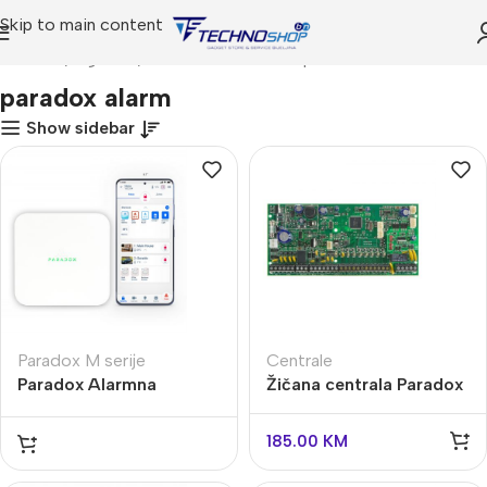
Skip to main content
Početna
Trgovina
Proizvodi označeni “paradox alarm”
paradox alarm
Show sidebar
Paradox M serije
Centrale
Paradox Alarmna
Žičana centrala Paradox
centrala M25-PRE1
SP6000+
185.00
KM