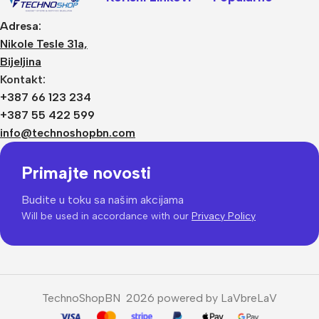
Adresa:
Nikole Tesle 31a,
Bijeljina
Kontakt:
+387 66 123 234
+387 55 422 599
info@technoshopbn.com
Primajte novosti
Budite u toku sa našim akcijama
Will be used in accordance with our
Privacy Policy
TechnoShopBN 2026 powered by LaVbreLaV