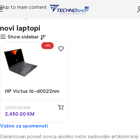
Skip to main content
Početna
Trgovina
Proizvodi označeni “novi laptopi”
novi laptopi
Show sidebar
-4%
HP Victus 16-d0022nm
4L6P4EA 16,1″ FHD
144Hz
2,550.00
KM
2,450.00
KM
Važno za spomenuti
Garantovan povrat novca ukoliko niste zadovoljni artiklom koji