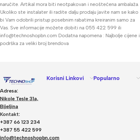
naručite. Artikal mora biti neotpakovan i neoštećena ambalaža.
Ukoliko ste instalater ili radite dalju prodaju javite nam se kako
bi Vam odobrili pristup posebnim rabatima kreiranim samo za
Vas. Sve informacije možete dobiti na 055 422 599 ili
info@technoshopbn.com
Dodatna napomena : Najbolje cijene i
podrška za veliki broj brendova
Korisni Linkovi
Popularno
Adresa:
Nikole Tesle 31a,
Bijeljina
Kontakt:
+387 66 123 234
+387 55 422 599
info@technoshopbn.com