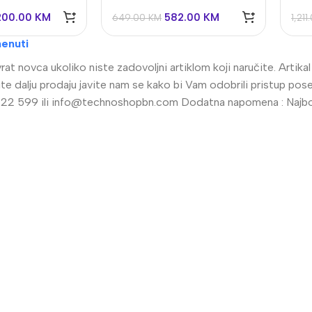
,200.00
KM
582.00
KM
649.00
KM
1,21
enuti
at novca ukoliko niste zadovoljni artiklom koji naručite. Artik
radite dalju prodaju javite nam se kako bi Vam odobrili pristup 
22 599 ili
info@technoshopbn.com
Dodatna napomena : Najbolj
alogija
IP Sistemi
llet Analogne kamere
Bullet IP kamere
me analogne kamere
Dome IP kamere
R snimači
NVR snimači
kretne Kamere
POE switchevi
Dodatna Ponuda
Z kamere