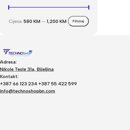
Cijena:
580 KM
—
1,200 KM
Filtriraj
Adresa:
Nikole Tesle 31a, Bijeljina
Kontakt:
+387 66 123 234 +387 55 422 599
info@technoshopbn.com