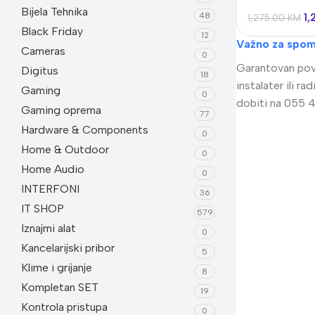
Bijela Tehnika
48
1
1,275.00
KM
Black Friday
12
Važno za spom
Cameras
0
Garantovan povr
Digitus
18
instalater ili 
Gaming
0
dobiti na 055 4
Gaming oprema
77
Hardware & Components
0
Home & Outdoor
0
Home Audio
0
Video Nadzor
An
INTERFONI
36
IT SHOP
UniView
Bu
579
Iznajmi alat
0
Dahua
Do
Kancelarijski pribor
5
HikVision
DV
Klime i grijanje
8
Kompletan SET
Longse
Po
19
Kontrola pristupa
Tiandy
0
PT