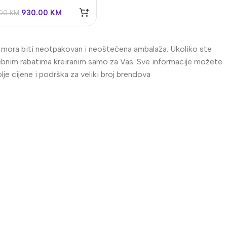
930.00
KM
1.00
KM
al mora biti neotpakovan i neoštećena ambalaža. Ukoliko ste
posebnim rabatima kreiranim samo za Vas. Sve informacije možete
e cijene i podrška za veliki broj brendova