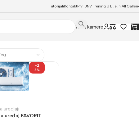
Tutorijali
Kontakt
Prvi UNV Trening U Bijeljni
All Galleri
WIFI kamere
-2
3%
a uredjaji
ma uređaj FAVORIT
00BTU QB HE HB
ERTER -35 stepeni