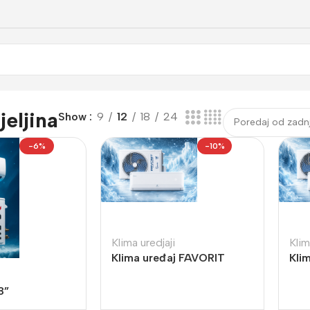
jeljina
Show
9
12
18
24
-6%
-10%
Klima uredjaji
Klim
Klima uređaj FAVORIT
Kli
12000BTU FF INVERTER
120
-15 stepeni
INV
8”
20 + grijač