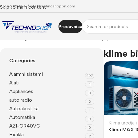
387 66 123 234 /
Skip to main content
info@technoshopbn.com
Prodavnica
Početna
Trgovina
Proizvodi označeni “klime bijeljina”
klime bi
Categories
Alarmni sistemi
297
Alati
4
Appliances
0
auto radio
2
Autoakustika
1
Automatika
0
Klima uredjaji
AZI-OR40VC
0
Klima MAX 1
Bicikla
MAC18ICWH -
2