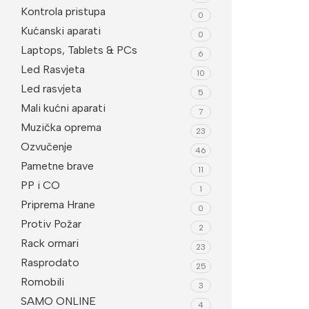
Kontrola pristupa
0
Imou
Be
Kućanski aparati
0
Dodatna Oprema
Laptops, Tablets & PCs
Wi
6
Led Rasvjeta
BNC konektori
10
Led rasvjeta
5
Kutije za kamere
Mali kućni aparati
7
Nosači za kamere
Muzička oprema
23
Ozvučenje
Testeri
46
Pametne brave
11
PP i CO
1
Priprema Hrane
0
Protiv Požar
2
Rack ormari
23
Rasprodato
25
Romobili
3
SAMO ONLINE
4