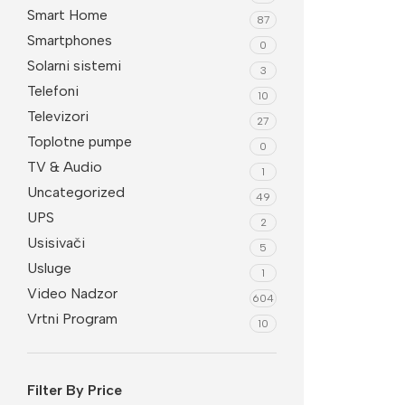
Smart Home
87
Smartphones
0
Solarni sistemi
3
Telefoni
10
Televizori
27
Toplotne pumpe
0
TV & Audio
1
Uncategorized
49
UPS
2
Usisivači
5
Usluge
1
Video Nadzor
604
Vrtni Program
10
Filter By Price