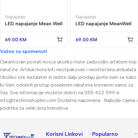
Napajanje
Napajanje
LED napajanje Mean Well
LED napajanje MeanWell
100W, 12V, IP67
100W, 24V, IP67
69.00
KM
69.00
KM
Važno za spomenuti
Garantovan povrat novca ukoliko niste zadovoljni artiklom koji
naručite. Artikal mora biti neotpakovan i neoštećena ambalaža.
Ukoliko ste instalater ili radite dalju prodaju javite nam se kako
bi Vam odobrili pristup posebnim rabatima kreiranim samo za
Vas. Sve informacije možete dobiti na 055 422 599 ili
info@technoshopbn.com
Dodatna napomena : Najbolje cijene i
podrška za veliki broj brendova
Korisni Linkovi
Popularno