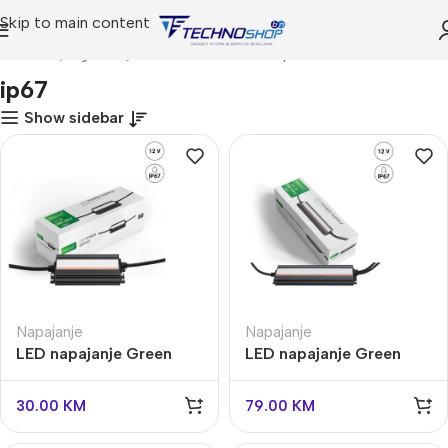
Skip to main content
Početna
Trgovina
Proizvodi označeni “ip67”
ip67
Show sidebar
Napajanje
Napajanje
LED napajanje Green
LED napajanje Green
Tech 60W, 12V, IP67
Tech 300W, 12V, IP67
30.00
KM
79.00
KM