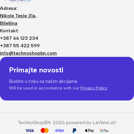
Adresa:
Nikole Tesle 31a,
Bijeljina
Kontakt:
+387 66 123 234
+387 55 422 599
info@technoshopbn.com
Primajte novosti
Budite u toku sa našim akcijama
Will be used in accordance with our
Privacy Policy
TechnoShopBN 2026 powered by LaVbreLaV