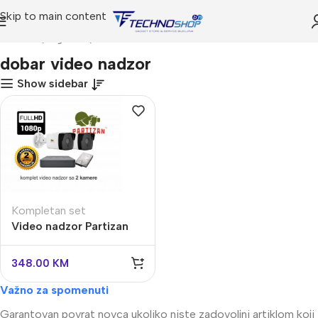
Skip to main content
Početna
Trgovina
Proizvodi označeni “dobar video nadzor”
dobar video nadzor
Show sidebar
Kompletan set
Video nadzor Partizan
Security komplet sa 2
kamere 2 MPX
348.00
KM
Važno za spomenuti
Garantovan povrat novca ukoliko niste zadovoljni artiklom koji