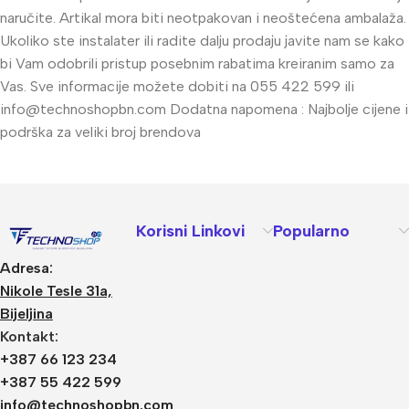
naručite. Artikal mora biti neotpakovan i neoštećena ambalaža.
Ukoliko ste instalater ili radite dalju prodaju javite nam se kako
bi Vam odobrili pristup posebnim rabatima kreiranim samo za
Vas. Sve informacije možete dobiti na 055 422 599 ili
info@technoshopbn.com
Dodatna napomena : Najbolje cijene i
podrška za veliki broj brendova
Korisni Linkovi
Popularno
Adresa:
Nikole Tesle 31a,
Bijeljina
Kontakt:
+387 66 123 234
+387 55 422 599
info@technoshopbn.com