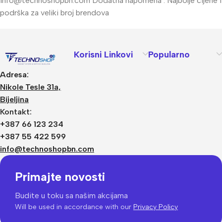
info@technoshopbn.com
Dodatna napomena : Najbolje cijene i
podrška za veliki broj brendova
Korisni Linkovi
Popularno
Adresa:
Nikole Tesle 31a,
Bijeljina
Kontakt:
+387 66 123 234
+387 55 422 599
info@technoshopbn.com
Primajte novosti
Budite u toku sa našim akcijama
Will be used in accordance with our
Privacy Policy