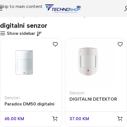
Skip to main content
Početna
Trgovina
Proizvodi označeni “digitalni senzor”
digitalni senzor
Show sidebar
Senzori
Senzori
DIGITALNI DETEKTOR
Paradox DM50 digitalni
POKRETA MODEL
detektor pokreta
DG55+
65.00
KM
37.00
KM