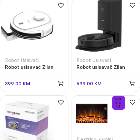
Robot Usisvači
Robot Usisvači
Robot usisavač Zilan
Robot usisavač Zilan
ZLN5400
ZLN5500
399.00
KM
599.00
KM
SOL
D O
UT
Električni kamini