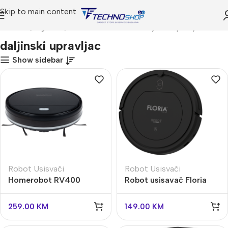
Skip to main content
Početna
Trgovina
Proizvodi označeni “daljinski upravljac”
daljinski upravljac
Show sidebar
Robot Usisvači
Robot Usisvači
Homerobot RV400
Robot usisavač Floria
Black
ZLN1948
259.00
KM
149.00
KM