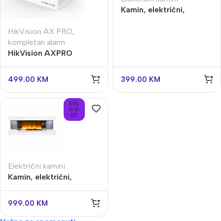
Kamin, električni,
2000W, daljinski
upravljač
HikVision AX PRO
,
kompletan alarm
HikVision AXPRO
Hibridna DS-PHA64-
KIT-WE
499.00
KM
399.00
KM
SOL
D O
UT
Električni kamini
Kamin, električni,
2000W, LED svjetlo,
daljinski upravljač
999.00
KM