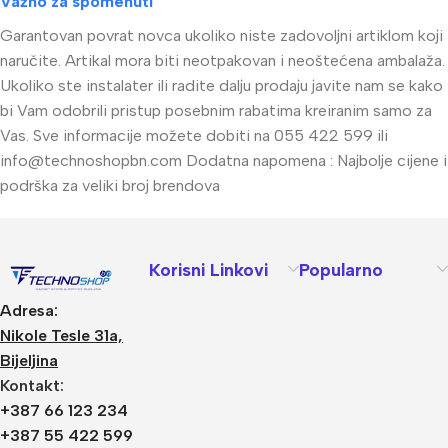
Važno za spomenuti
Garantovan povrat novca ukoliko niste zadovoljni artiklom koji
naručite. Artikal mora biti neotpakovan i neoštećena ambalaža.
Ukoliko ste instalater ili radite dalju prodaju javite nam se kako
bi Vam odobrili pristup posebnim rabatima kreiranim samo za
Vas. Sve informacije možete dobiti na 055 422 599 ili
info@technoshopbn.com
Dodatna napomena : Najbolje cijene i
podrška za veliki broj brendova
Korisni Linkovi
Popularno
Adresa:
Nikole Tesle 31a,
Bijeljina
Kontakt:
+387 66 123 234
+387 55 422 599