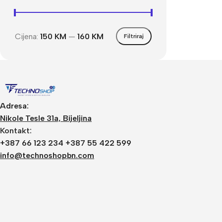
Cijena:
150 KM
—
160 KM
Filtriraj
Adresa:
Nikole Tesle 31a, Bijeljina
Kontakt:
+387 66 123 234 +387 55 422 599
info@technoshopbn.com