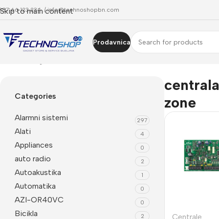
387 66 123 234 /
Skip to main content
info@technoshopbn.com
Prodavnica
Početna
Trgovina
Proizvodi označeni “centrala sa 32 zone”
centrala
Categories
zone
Alarmni sistemi
297
Alati
4
Appliances
0
auto radio
2
Autoakustika
1
Automatika
0
AZI-OR40VC
0
Bicikla
Centrale
2