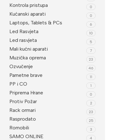
Kontrola pristupa
0
Imou
Be
Kućanski aparati
0
Dodatna Oprema
Laptops, Tablets & PCs
Wi
6
Led Rasvjeta
BNC konektori
10
Led rasvjeta
5
Kutije za kamere
Mali kućni aparati
7
Nosači za kamere
Muzička oprema
23
Ozvučenje
Testeri
46
Pametne brave
11
PP i CO
1
Priprema Hrane
0
Protiv Požar
2
Rack ormari
23
Rasprodato
25
Romobili
3
SAMO ONLINE
4