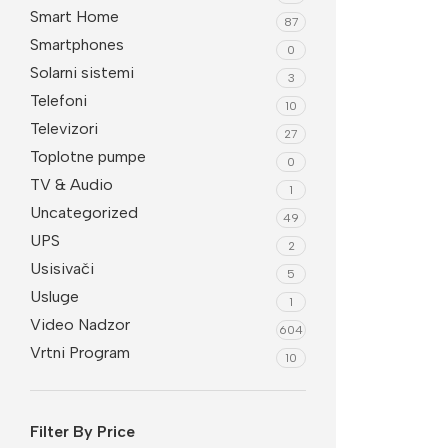
Smart Home
87
Smartphones
0
Solarni sistemi
3
Telefoni
10
Televizori
27
Toplotne pumpe
0
TV & Audio
1
Uncategorized
49
UPS
2
Usisivači
5
Usluge
1
Video Nadzor
604
Vrtni Program
10
Filter By Price