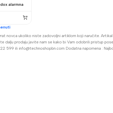
adox alarmna
G5000
enuti
at novca ukoliko niste zadovoljni artiklom koji naručite. Artik
radite dalju prodaju javite nam se kako bi Vam odobrili pristup 
22 599 ili
info@technoshopbn.com
Dodatna napomena : Najbolj
alogija
IP Sistemi
llet Analogne kamere
Bullet IP kamere
me analogne kamere
Dome IP kamere
R snimači
NVR snimači
kretne Kamere
POE switchevi
Dodatna Ponuda
Z kamere