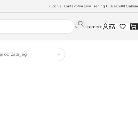
Tutorijali
Kontakt
Prvi UNV Trening U Bijeljni
All Galleri
WIFI kamere