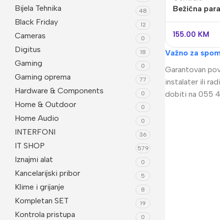
Bijela Tehnika
Bežična par
48
centrala M
Black Friday
12
155.00
KM
Cameras
0
Digitus
Važno za spom
18
Gaming
0
Garantovan povr
Gaming oprema
77
instalater ili 
Hardware & Components
dobiti na 055 4
0
Home & Outdoor
0
Home Audio
0
Video Nadzor
An
INTERFONI
36
IT SHOP
UniView
Bu
579
Iznajmi alat
0
Dahua
Do
Kancelarijski pribor
5
HikVision
DV
Klime i grijanje
8
Kompletan SET
Longse
Po
19
Kontrola pristupa
Tiandy
0
PT