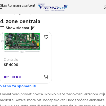
Skip to main content
Početna
Trgovina
Proizvodi označeni “4 zone centrala”
4 zone centrala
Show sidebar
Centrale
SP4000
105.00
KM
Važno za spomenuti
Garantovan povrat novca ukoliko niste zadovoljni artiklom koji
naručite. Artikal mora biti neotpakovan i neoštećena ambalaža.
Ukoliko ste instalater ili radite dalju prodaju javite nam se kako