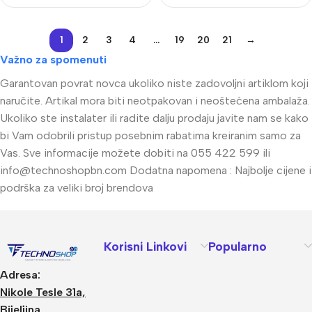
1
2
3
4
…
19
20
21
→
Važno za spomenuti
Garantovan povrat novca ukoliko niste zadovoljni artiklom koji
naručite. Artikal mora biti neotpakovan i neoštećena ambalaža.
Ukoliko ste instalater ili radite dalju prodaju javite nam se kako
bi Vam odobrili pristup posebnim rabatima kreiranim samo za
Vas. Sve informacije možete dobiti na 055 422 599 ili
info@technoshopbn.com
Dodatna napomena : Najbolje cijene i
podrška za veliki broj brendova
Korisni Linkovi
Popularno
Adresa:
Nikole Tesle 31a,
Bijeljina