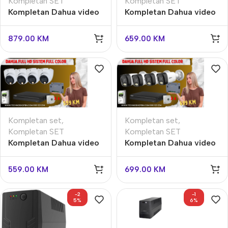
Kompletan SET
Kompletan SET
Kompletan Dahua video
Kompletan Dahua video
nadzor SET 5 MPX 4
nadzor SET 4 kamere
kamere slika u boji
slika u boji
879.00
KM
659.00
KM
Kompletan set
,
Kompletan set
,
Kompletan SET
Kompletan SET
Kompletan Dahua video
Kompletan Dahua video
nadzor SET 4 kamere
nadzor set sa svim
slika u boji
potrebnim elementima
559.00
KM
699.00
KM
-2
-1
5%
6%