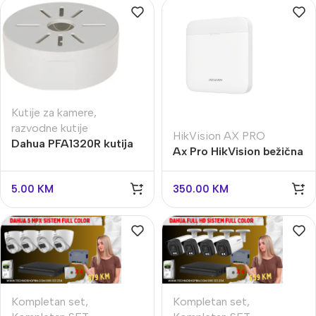
Kutije za kamere
,
razvodne kutije
HikVision AX PRO
Dahua PFA1320R kutija
Ax Pro HikVision bežična
nosač za kameru dozna
alarmna centrala DS-
PWA64-L-WE
5.00
KM
350.00
KM
Kompletan set
,
Kompletan set
,