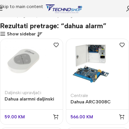
Skip to main content
Početna
Trgovina
Rezultati pretrage za “dahua alarm”
Rezultati pretrage: “dahua alarm”
Show sidebar
Daljinski upravljači
Centrale
Dahua alarmni daljinski
Dahua ARC3008C
ARD323-W2
žičana alarmna centrala
59.00
KM
566.00
KM