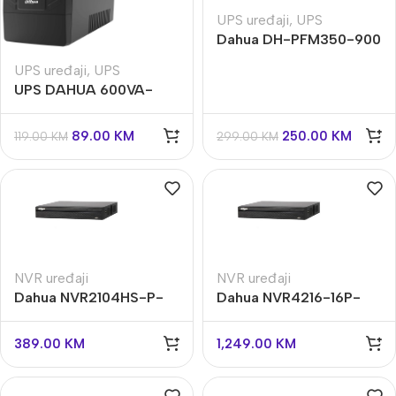
UPS uređaji
,
UPS
Dahua DH-PFM350-900
UPS uređaji
,
UPS
UPS DAHUA 600VA-
360W DAHUA LINE
INTERACTIVE DH-
89.00
KM
250.00
KM
119.00
KM
299.00
KM
PFM3350-600
NVR uređaji
NVR uređaji
Dahua NVR2104HS-P-
Dahua NVR4216-16P-
4KS3 4 POE snimač
4KS3 16 POE izlaza
389.00
KM
1,249.00
KM