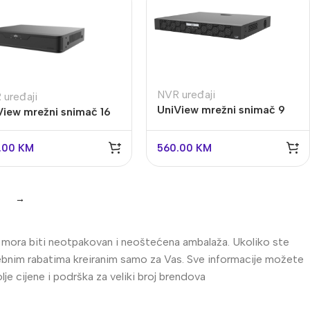
NVR uređaji
 uređaji
UniView mrežni snimač 9
View mrežni snimač 16
kanala NVR502-09B-IQ
ala NVR502-16B-IQ
detekcija požara
ekcija temperature
.00
KM
560.00
KM
→
al mora biti neotpakovan i neoštećena ambalaža. Ukoliko ste
posebnim rabatima kreiranim samo za Vas. Sve informacije možete
e cijene i podrška za veliki broj brendova