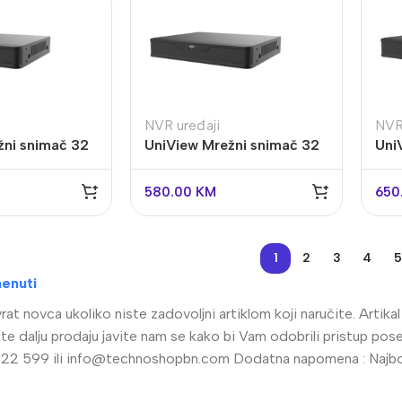
NVR uređaji
NVR
žni snimač 32
UniView Mrežni snimač 32
Uni
502-32B-IQ
kanala NVR302-32B-IQ
kan
emperature
det
580.00
KM
650
1
2
3
4
5
enuti
at novca ukoliko niste zadovoljni artiklom koji naručite. Artik
radite dalju prodaju javite nam se kako bi Vam odobrili pristup 
22 599 ili
info@technoshopbn.com
Dodatna napomena : Najbolj