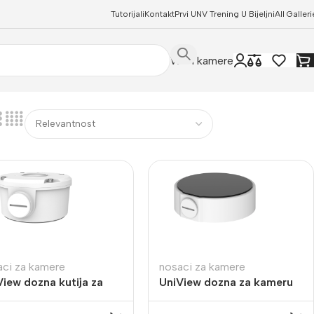
Tutorijali
Kontakt
Prvi UNV Trening U Bijeljni
All Galleri
WIFI kamere
aci za kamere
nosaci za kamere
View dozna kutija za
UniView dozna za kameru
eru TR-JB05-B-IN
TR-JB03-H-IN-V2