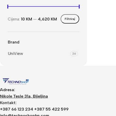
Cijena:
10 KM
—
4,620 KM
Filtriraj
Brand
UniView
36
Adresa:
Nikole Tesle 31a, Bijeljina
Kontakt:
+387 66 123 234 +387 55 422 599
info@technoshopbn.com