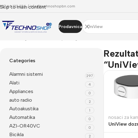
387 66 123 234 /
Skip to main content
info@technoshopbn.com
Prodavnica
Početna
Trgovina
Rezultati pretrage za “UniView”
Rezultat
Categories
“UniVi
Alarmni sistemi
297
Alati
4
Appliances
0
auto radio
2
Autoakustika
1
Automatika
nosaci za ka
0
UniView dozn
AZI-OR40VC
0
kameru TR-
Bicikla
2