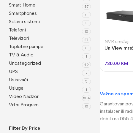
Smart Home
87
Smartphones
0
Solarni sistemi
3
Telefoni
10
Televizori
27
NVR uređaji
Toplotne pumpe
UniView mre
0
kanala NVR
TV & Audio
1
detekcija t
Uncategorized
730.00
KM
49
UPS
2
Usisivači
5
Usluge
1
Važno za spom
Video Nadzor
604
Garantovan povr
Vrtni Program
10
instalater ili 
dobiti na 055 4
Filter By Price