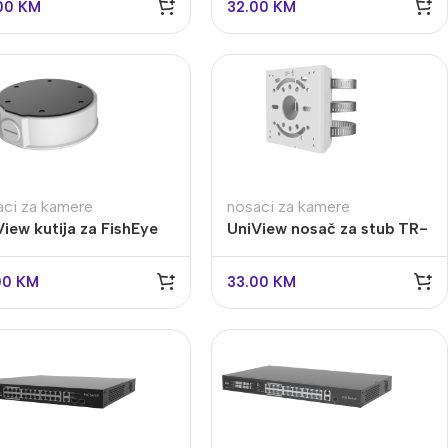
00
KM
32.00
KM
aci za kamere
nosaci za kamere
View kutija za FishEye
UniView nosač za stub TR-
ere TR-JB04-D-IN
UP06-IN
00
KM
33.00
KM