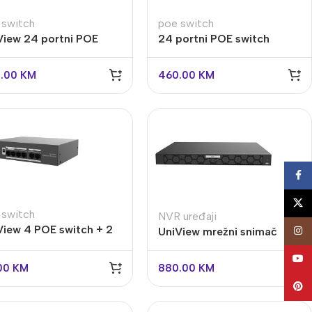
 switch
poe switch
View 24 portni POE
24 portni POE switch
tch NSW2020-
UniView NSW2020-
T2GC-POE-IN
24T1GT1GC-POE-IN
.00
KM
460.00
KM
Face
X
Vaš prvi izbor u video
 switch
NVR uređaji
View 4 POE switch + 2
UniView mrežni snimač
Insta
nadzoru
inka NSW2020-6T-
NVR504-32B 4 sata
UNIVIEW
YouT
-IN-V2
interfejsa
.00
KM
880.00
KM
Saznaj više
Pinte