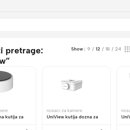
i pretrage:
Show
9
12
18
24
ew”
mere
nosaci za kamere
nos
a kutija za
UniView kutija dozna za
Uni
JB03-I-IN
kameru TR-JB05-A-IN
kam