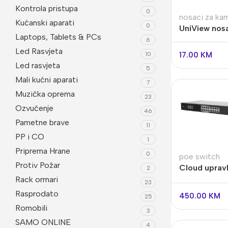
Kontrola pristupa
0
Imou
nosaci za ka
Be
Kućanski aparati
0
UniView nos
Dodatna Oprema
Laptops, Tablets & PCs
Wi
TR-UP06-B-
6
Led Rasvjeta
BNC konektori
10
17.00
KM
Led rasvjeta
5
Kutije za kamere
Mali kućni aparati
7
Nosači za kamere
Muzička oprema
23
Ozvučenje
Testeri
46
Pametne brave
11
PP i CO
1
Priprema Hrane
0
poe switch
Protiv Požar
Cloud upravlj
2
poe switch 
Rack ormari
23
NSW3000-1
Rasprodato
450.00
KM
25
POE-IN
Romobili
3
SAMO ONLINE
4