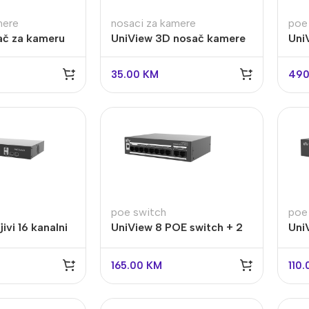
mere
nosaci za kamere
poe
žično
Kompletni sistemi
ač za kameru
UniView 3D nosač kamere
Uni
Wfi sistem
Fi kamere
IN
TR-UV06-A-IN
swi
24
Napajanja
35.00
KM
490
poe switch
poe
ivi 16 kanalni
UniView 8 POE switch + 2
Uni
UniView
UpLink porta NSW2020-
UpL
7GT1GP1GC-
8T2GT-POE-IN
POE
165.00
KM
110