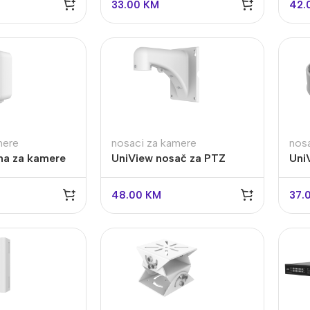
33.00
KM
42.
mere
nosaci za kamere
nos
na za kamere
UniView nosač za PTZ
Uni
IN
kamere TR-WE45-IN
kam
alogija
IP Sistemi
48.00
KM
37.
llet Analogne kamere
Bullet IP kamere
me analogne kamere
Dome IP kamere
R snimači
NVR snimači
kretne Kamere
POE switchevi
Dodatna Ponuda
Z kamere