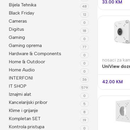
33.00
KM
Bijela Tehnika
48
Black Friday
12
Cameras
0
Digitus
18
Gaming
0
Gaming oprema
77
Hardware & Components
0
nosaci za ka
Home & Outdoor
0
UniView doz
Home Audio
0
TR-JB06-A-
Video Nadzor
An
INTERFONI
36
42.00
KM
IT SHOP
UniView
Bu
579
Iznajmi alat
0
Dahua
Do
Kancelarijski pribor
5
HikVision
DV
Klime i grijanje
8
Kompletan SET
Longse
Po
19
Kontrola pristupa
Tiandy
0
PT